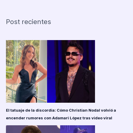
retira
muñecas
sexuales
Post recientes
tras
denuncia
en
Francia
por
su
apariencia
infantil
El tatuaje de la discordia: Cómo Christian Nodal volvió a
encender rumores con Adamari López tras video viral