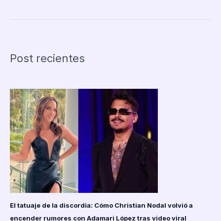
de
Alien:
Isolation
revela
que
Post recientes
la
IA
del
Xenomorfo
hizo
que
el
juego
fuera
más
largo
de
lo
previsto
El tatuaje de la discordia: Cómo Christian Nodal volvió a
encender rumores con Adamari López tras video viral