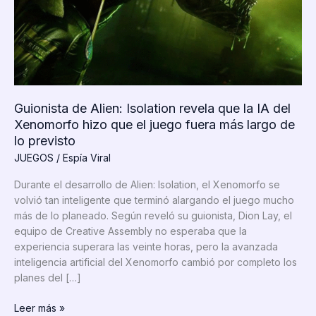
Guionista de Alien: Isolation revela que la IA del
Xenomorfo hizo que el juego fuera más largo de
lo previsto
JUEGOS
/
Espía Viral
Durante el desarrollo de Alien: Isolation, el Xenomorfo se
volvió tan inteligente que terminó alargando el juego mucho
más de lo planeado. Según reveló su guionista, Dion Lay, el
equipo de Creative Assembly no esperaba que la
experiencia superara las veinte horas, pero la avanzada
inteligencia artificial del Xenomorfo cambió por completo los
planes del […]
Guionista
Leer más »