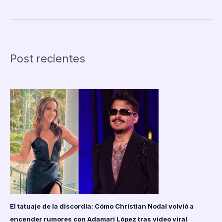
Jamaica
Gabrielle
Henry
sufre
aparatosa
Post recientes
caída
en
la
pasarela
preliminar
del
Miss
Universo
2025
y
es
trasladada
en
camilla
El tatuaje de la discordia: Cómo Christian Nodal volvió a
encender rumores con Adamari López tras video viral