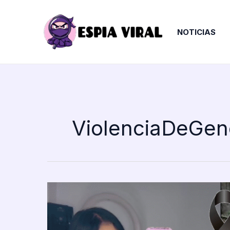
Ir
al
contenido
NOTICIAS
ViolenciaDeGen