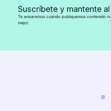
y
Suscríbete y mantente al
su
vida
Te avisaremos cuando publiquemos contenido nue
de
mejor.
lujos
y
burlas
que
terminó
en
tragedia