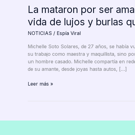
La mataron por ser ama
vida de lujos y burlas 
NOTICIAS
/
Espía Viral
Michelle Soto Solares, de 27 años, se había v
su trabajo como maestra y maquillista, sino por
un hombre casado. Michelle compartía en redes
de su amante, desde joyas hasta autos, […]
La
Leer más »
mataron
por
ser
amante:
Michelle
Soto