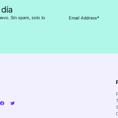
 día
vo. Sin spam, solo lo
P
T