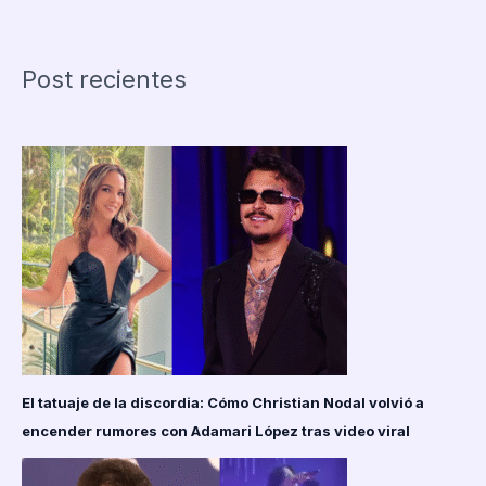
demanda
contra
Lupillo
Post recientes
Rivera
por
violencia
digital
y
mediática
El tatuaje de la discordia: Cómo Christian Nodal volvió a
encender rumores con Adamari López tras video viral