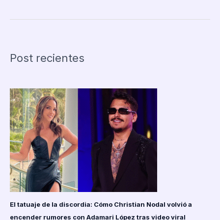
Jamaica
Gabrielle
Henry
sufre
aparatosa
Post recientes
caída
en
la
pasarela
preliminar
del
Miss
Universo
2025
y
es
trasladada
en
camilla
El tatuaje de la discordia: Cómo Christian Nodal volvió a
encender rumores con Adamari López tras video viral