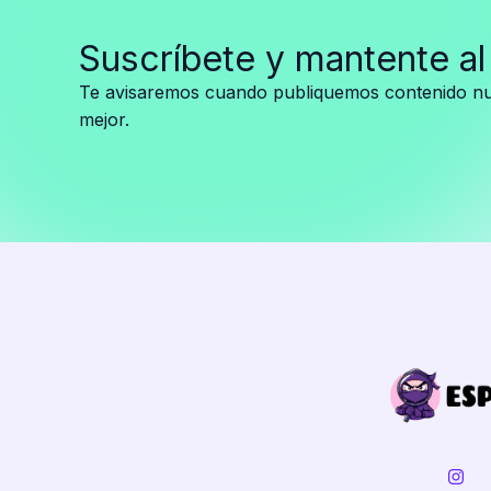
para
Suscríbete y mantente al
evitar
intervención
Te avisaremos cuando publiquemos contenido nue
militar:
mejor.
petróleo,
oro
y
minerales
en
juego