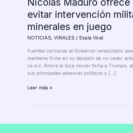
Nicolás Maduro ofrece 
evitar intervención milit
minerales en juego
NOTICIAS
,
VIRALES
/
Espía Viral
Fuentes cercanas al Gobierno venezolano ase
mantiene firme en su decisión de no ceder ante
va a ir. Ahora le toca mover ficha a Trump», a
sus principales asesores políticos y […]
Nicolás
Leer más »
Maduro
ofrece
sus
riquezas
a
Trump