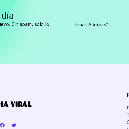
 día
vo. Sin spam, solo lo
P
T