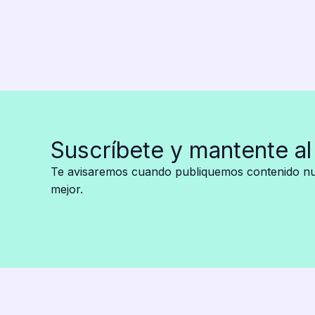
en
segundos
Suscríbete y mantente al
Te avisaremos cuando publiquemos contenido nue
mejor.