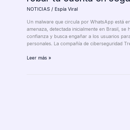
NOTICIAS
/
Espía Viral
Un malware que circula por WhatsApp está enc
amenaza, detectada inicialmente en Brasil, se
confianza y busca engañar a los usuarios para
personales. La compañía de ciberseguridad Tr
Alerta
Leer más »
en
WhatsApp:
el
peligroso
virus
que
puede
robar
tu
cuenta