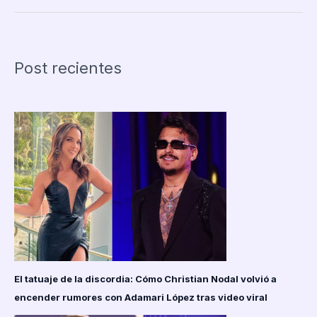
el
Diseño
de
Muñecas
Post recientes
con
la
Skullector
Alien
Doll:
Una
Fusión
de
Terror
y
Moda
El tatuaje de la discordia: Cómo Christian Nodal volvió a
encender rumores con Adamari López tras video viral