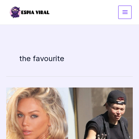
Ir
al
contenido
the favourite