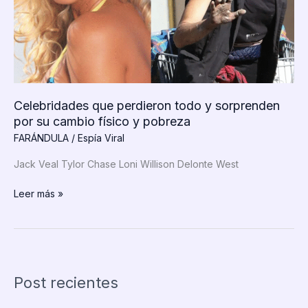
Celebridades que perdieron todo y sorprenden
por su cambio físico y pobreza
FARÁNDULA
/
Espía Viral
Jack Veal Tylor Chase Loni Willison Delonte West
Celebridades
Leer más »
que
perdieron
todo
y
sorprenden
Post recientes
por
su