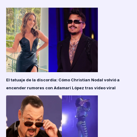
cambio
físico
y
pobreza
El tatuaje de la discordia: Cómo Christian Nodal volvió a
encender rumores con Adamari López tras video viral