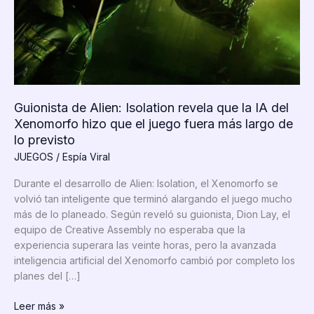
Guionista de Alien: Isolation revela que la IA del
Xenomorfo hizo que el juego fuera más largo de
lo previsto
JUEGOS
/
Espía Viral
Durante el desarrollo de Alien: Isolation, el Xenomorfo se
volvió tan inteligente que terminó alargando el juego mucho
más de lo planeado. Según reveló su guionista, Dion Lay, el
equipo de Creative Assembly no esperaba que la
experiencia superara las veinte horas, pero la avanzada
inteligencia artificial del Xenomorfo cambió por completo los
planes del […]
Guionista
Leer más »