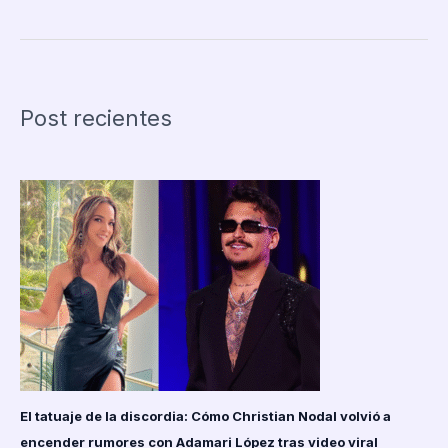
de
Alien:
Isolation
revela
que
Post recientes
la
IA
del
Xenomorfo
hizo
que
el
juego
fuera
más
largo
de
lo
previsto
El tatuaje de la discordia: Cómo Christian Nodal volvió a
encender rumores con Adamari López tras video viral