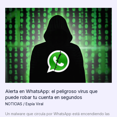
una
promesa
conmovedora
a
su
hija
Alerta en WhatsApp: el peligroso virus que
puede robar tu cuenta en segundos
NOTICIAS
/
Espía Viral
Un malware que circula por WhatsApp está encendiendo las