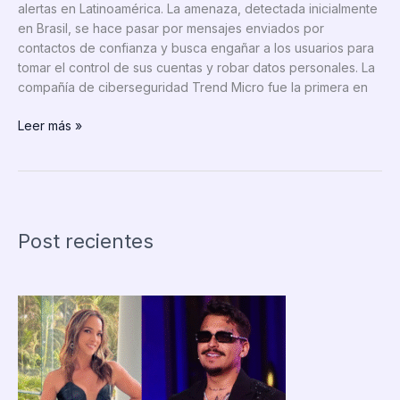
alertas en Latinoamérica. La amenaza, detectada inicialmente
en Brasil, se hace pasar por mensajes enviados por
contactos de confianza y busca engañar a los usuarios para
tomar el control de sus cuentas y robar datos personales. La
compañía de ciberseguridad Trend Micro fue la primera en
Alerta
Leer más »
en
WhatsApp:
el
peligroso
virus
Post recientes
que
puede
robar
tu
cuenta
en
segundos