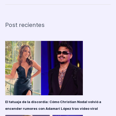
de
la
discordia:
Cómo
Post recientes
Christian
Nodal
volvió
a
encender
rumores
con
Adamari
López
tras
video
viral
El tatuaje de la discordia: Cómo Christian Nodal volvió a
encender rumores con Adamari López tras video viral