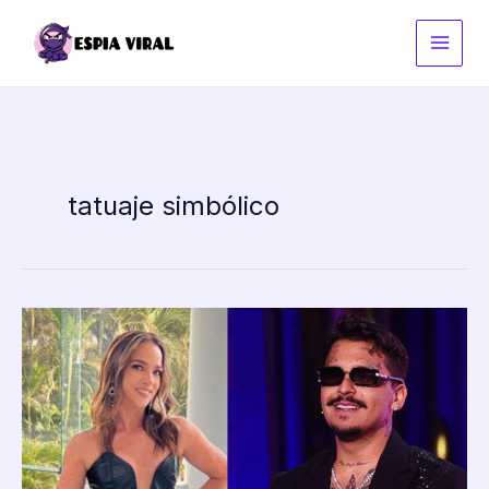
Ir
al
contenido
tatuaje simbólico