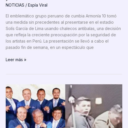
NOTICIAS
/
Espía Viral
El emblemático grupo peruano de cumbia Armonía 10 tomó
una medida sin precedentes al presentarse en el estadio
Solís García de Lima usando chalecos antibalas, una decisión
que refleja la creciente preocupación por la seguridad de
los artistas en Perú. La presentación se llevó a cabo el
pasado fin de semana, en un espectáculo que
Grupo
Leer más »
Armonía
10
sube
al
escenario
con
chalecos
antibalas
tras
atentado