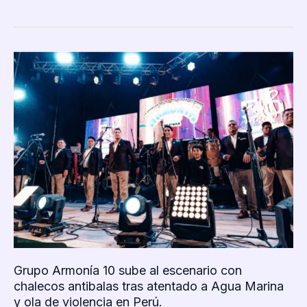
víctima
de
acoso
en
TwitchCon
2025:
polémica
por
la
seguridad
de
la
plataforma
y
respuesta
tardía
Grupo Armonía 10 sube al escenario con
chalecos antibalas tras atentado a Agua Marina
y ola de violencia en Perú.