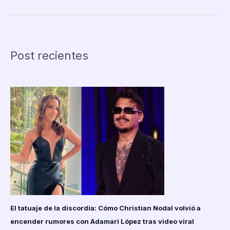
en
el
ataque
armado
Post recientes
a
‘Agua
Marina’
en
su
concierto
en
Lima
El tatuaje de la discordia: Cómo Christian Nodal volvió a
encender rumores con Adamari López tras video viral