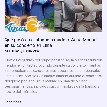
a
Agua
Marina
y
ola
de
violencia
en
Qué pasó en el ataque armado a ‘Agua Marina’
Perú.
en su concierto en Lima
NOTICIAS
/
Espía Viral
Cuatro integrantes del grupo peruano Agua Marina resultaron
heridos en un tiroteo ocurrido durante su concierto, mientras
interpretaban sus canciones más populares en el escenario.
Foto: Redes Sociales Un ataque armado durante el concierto
del grupo peruano ‘Agua Marina’ en Lima dejó cinco
personas heridas, incluidos cuatro miembros de la banda, la
noche del miércoles.
Qué
Leer más »
pasó