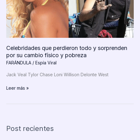
Celebridades que perdieron todo y sorprenden
por su cambio físico y pobreza
FARÁNDULA
/
Espía Viral
Jack Veal Tylor Chase Loni Willison Delonte West
Celebridades
Leer más »
que
perdieron
todo
y
sorprenden
Post recientes
por
su