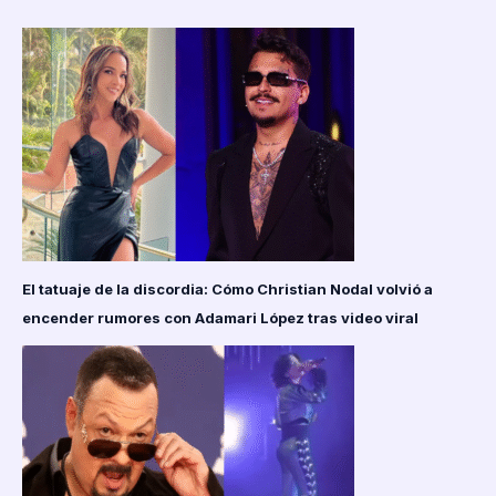
cambio
físico
y
pobreza
El tatuaje de la discordia: Cómo Christian Nodal volvió a
encender rumores con Adamari López tras video viral