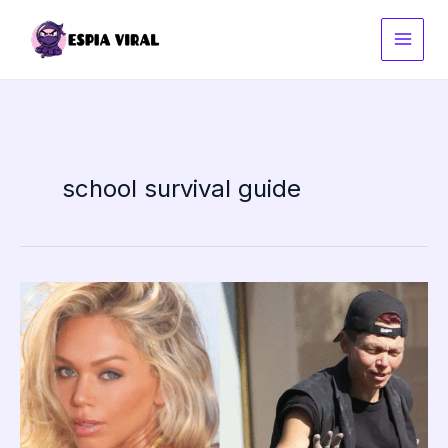
Ir
al
contenido
school survival guide