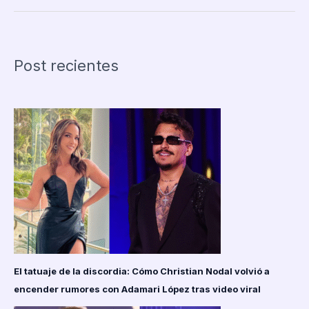
que
murió
a
los
Post recientes
27
años
por
una
dieta
extrema
de
solo
frutas
El tatuaje de la discordia: Cómo Christian Nodal volvió a
encender rumores con Adamari López tras video viral