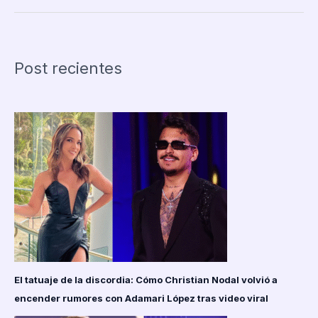
uno
de
los
más
Post recientes
buscados
de
Ecuador,
fue
capturado
tras
el
atroz
crimen
contra
una
mujer
con
discapacidad
El tatuaje de la discordia: Cómo Christian Nodal volvió a
encender rumores con Adamari López tras video viral