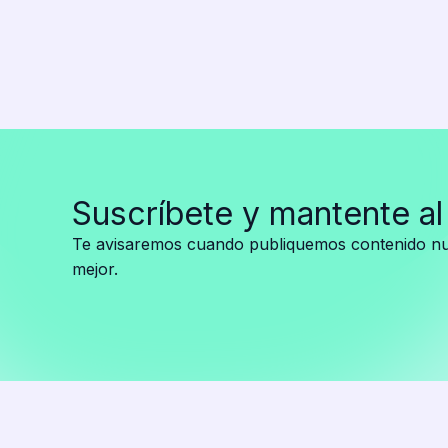
más
ambicioso
de
la
historia?
Suscríbete y mantente al
Te avisaremos cuando publiquemos contenido nue
mejor.