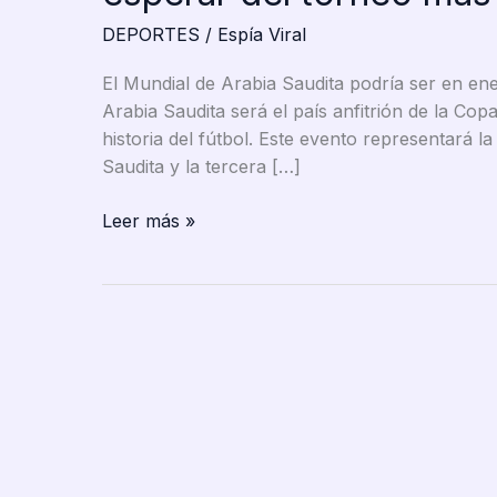
DEPORTES
/
Espía Viral
El Mundial de Arabia Saudita podría ser en en
Arabia Saudita será el país anfitrión de la Co
historia del fútbol. Este evento representará l
Saudita y la tercera […]
Arabia
Leer más »
Saudita
será
sede
del
Mundial
2034:
¿Qué
esperar
del
torneo