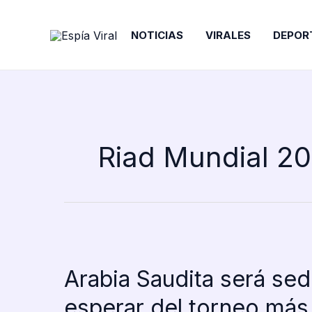
Ir
al
NOTICIAS
VIRALES
DEPOR
contenido
Riad Mundial 2
Arabia Saudita será se
esperar del torneo más 