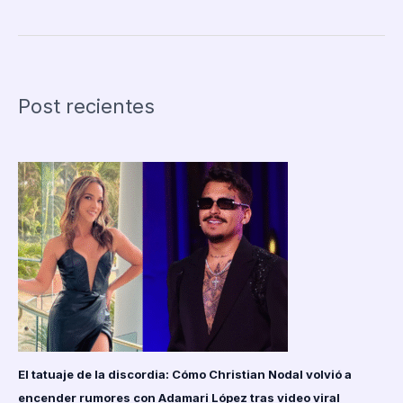
Hasina:
de
primera
ministra
de
Post recientes
Bangladesh
a
condena
a
muerte
por
crímenes
contra
la
humanidad.
El tatuaje de la discordia: Cómo Christian Nodal volvió a
encender rumores con Adamari López tras video viral