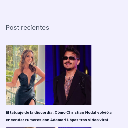
de
la
discordia:
Cómo
Post recientes
Christian
Nodal
volvió
a
encender
rumores
con
Adamari
López
tras
video
viral
El tatuaje de la discordia: Cómo Christian Nodal volvió a
encender rumores con Adamari López tras video viral