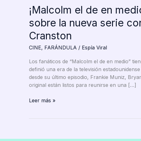
¡Malcolm el de en medi
sobre la nueva serie co
Cranston
CINE
,
FARÁNDULA
/
Espía Viral
Los fanáticos de “Malcolm el de en medio” tien
definió una era de la televisión estadounidens
desde su último episodio, Frankie Muniz, Brya
original están listos para reunirse en una […]
¡Malcolm
Leer más »
el
de
en
medio
está