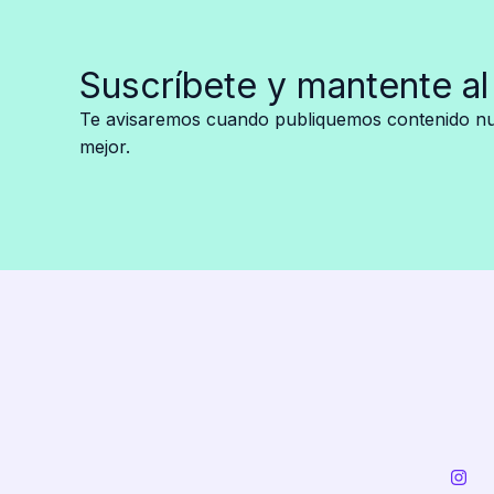
de
regreso!
Suscríbete y mantente al
Todo
sobre
Te avisaremos cuando publiquemos contenido nue
la
mejor.
nueva
serie
con
Frankie
Muniz
y
Bryan
Cranston