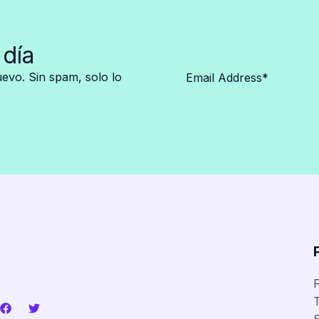
 día
vo. Sin spam, solo lo
P
T