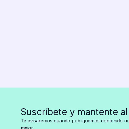
la
novia
de
un
feligrés
dentro
de
una
parroquia
Suscríbete y mantente al
Te avisaremos cuando publiquemos contenido nue
mejor.