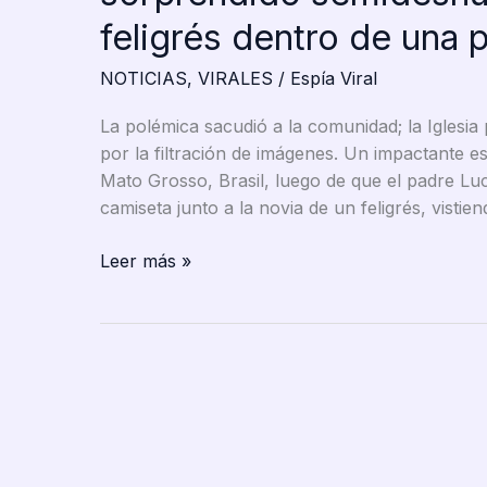
feligrés dentro de una 
NOTICIAS
,
VIRALES
/
Espía Viral
La polémica sacudió a la comunidad; la Iglesi
por la filtración de imágenes. Un impactante 
Mato Grosso, Brasil, luego de que el padre Lu
camiseta junto a la novia de un feligrés, vistie
VIDEO:
Leer más »
Escándalo
en
Brasil:
sacerdote
es
sorprendido
semidesnudo
con