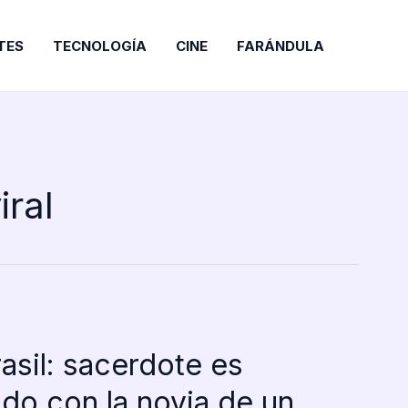
TES
TECNOLOGÍA
CINE
FARÁNDULA
iral
asil: sacerdote es
o con la novia de un