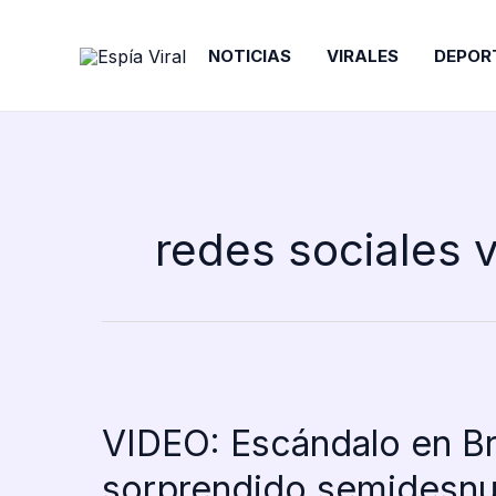
Ir
al
NOTICIAS
VIRALES
DEPOR
contenido
redes sociales v
VIDEO: Escándalo en Br
sorprendido semidesnud