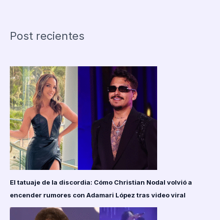
a
su
pareja
Post recientes
y
se
“casa”
con
una
inteligencia
artificial
que
creó
con
ChatGPT
El tatuaje de la discordia: Cómo Christian Nodal volvió a
encender rumores con Adamari López tras video viral