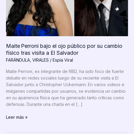
Maite Perroni bajo el ojo público por su cambio
físico tras visita a El Salvador
FARÁNDULA
,
VIRALES
/
Espía Viral
Maite Perroni, ex integrante de RBD, ha sido foco de fuerte
debate en redes sociales luego de su reciente visita a El
Salvador junto a Christopher Uckermann. En varios videos e
imágenes compartidas por usuarios, se evidencia un cambio
en su apariencia física que ha generado tanto críticas como
defensas. Durante una charla en el […]
Maite Perroni
Leer más »
bajo
el