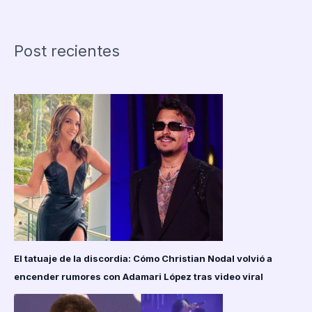
ojo
público
por
Post recientes
su
cambio
físico
tras
visita
a
El
Salvador
El tatuaje de la discordia: Cómo Christian Nodal volvió a
encender rumores con Adamari López tras video viral