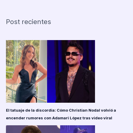
de
Steam
varias
Post recientes
veces
y
logró
recuperarla
gracias
a
un
título
de
Valve
El tatuaje de la discordia: Cómo Christian Nodal volvió a
encender rumores con Adamari López tras video viral