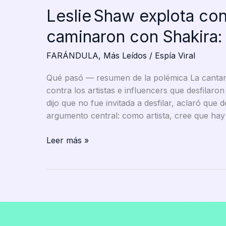
Leslie Shaw explota con
caminaron con Shakira:
FARÁNDULA
,
Más Leídos
/
Espía Viral
Qué pasó — resumen de la polémica La cantan
contra los artistas e influencers que desfilar
dijo que no fue invitada a desfilar, aclaró que
argumento central: como artista, cree que hay 
Leslie Shaw
Leer más »
explota
contra
influencers
que
caminaron
con