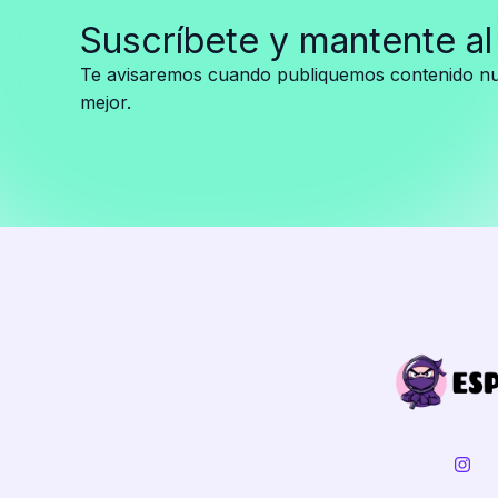
Shakira:
Suscríbete y mantente al
“Qué roche,
huele
Te avisaremos cuando publiquemos contenido nue
pedos”
mejor.