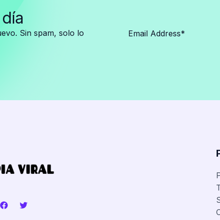
 día
vo. Sin spam, solo lo
P
T