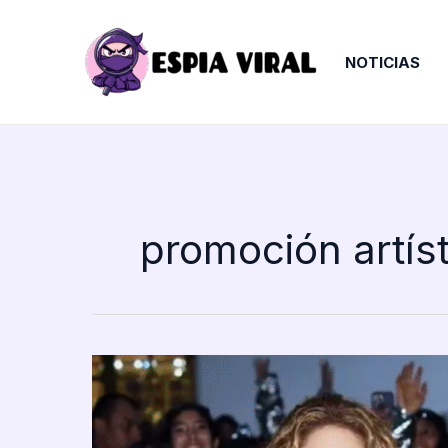
Ir
al
contenido
NOTICIAS
promoción artíst