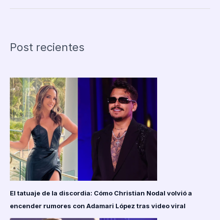
de
la
discordia:
Cómo
Post recientes
Christian
Nodal
volvió
a
encender
rumores
con
Adamari
López
tras
video
viral
El tatuaje de la discordia: Cómo Christian Nodal volvió a
encender rumores con Adamari López tras video viral