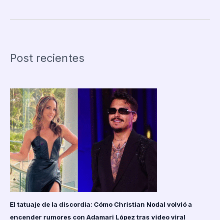
Corina
Machado
gana
el
Premio
Post recientes
Nobel
de
la
Paz
2025
por
su
lucha
democrática
en
Venezuela
El tatuaje de la discordia: Cómo Christian Nodal volvió a
encender rumores con Adamari López tras video viral