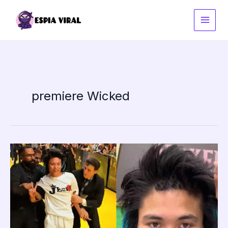
Ir
al
contenido
premiere Wicked