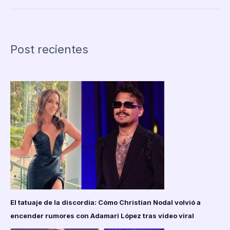
Man’
condenado
a
9
Post recientes
días
de
cárcel
por
abalanzarse
contra
Ariana
Grande
en
la
premiere
de
Wicked
El tatuaje de la discordia: Cómo Christian Nodal volvió a
encender rumores con Adamari López tras video viral