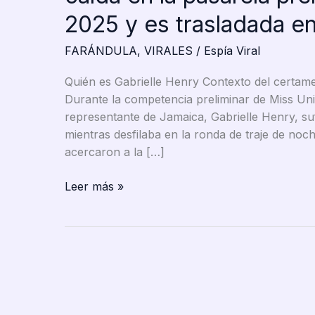
2025 y es trasladada en
FARÁNDULA
,
VIRALES
/
Espía Viral
Quién es Gabrielle Henry Contexto del certam
Durante la competencia preliminar de Miss Uni
representante de Jamaica, Gabrielle Henry, su
mientras desfilaba en la ronda de traje de no
acercaron a la […]
Miss
Leer más »
Jamaica
Gabrielle
Henry
sufre
aparatosa
caída
en