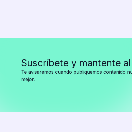
la
pasarela
preliminar
del
Miss
Universo
2025
y
Suscríbete y mantente al
es
trasladada
Te avisaremos cuando publiquemos contenido nue
en
mejor.
camilla