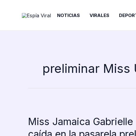
Ir
al
NOTICIAS
VIRALES
DEPOR
contenido
preliminar Miss
Miss Jamaica Gabrielle
caída en la pasarela pr