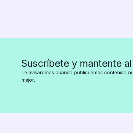
Kris
Jenner?
El
misterioso
polvo
blanco
que
encendió
Suscríbete y mantente al
las
redes
Te avisaremos cuando publiquemos contenido nue
mejor.