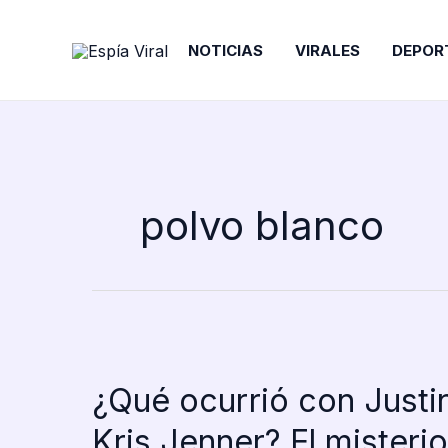
Ir
al
NOTICIAS
VIRALES
DEPOR
contenido
polvo blanco
¿Qué ocurrió con Justin
Kris Jenner? El misteri