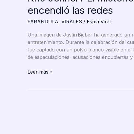
encendió las redes
FARÁNDULA
,
VIRALES
/
Espía Viral
Una imagen de Justin Bieber ha generado un r
entretenimiento. Durante la celebración del c
fue captado con un polvo blanco visible en el
de especulaciones, acusaciones encubiertas 
¿Qué
Leer más »
ocurrió
con
Justin
Bieber
en
la
fiesta
de