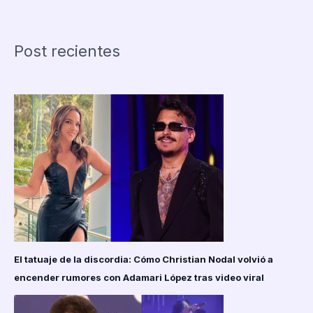
se
arrodilla
y
Post recientes
pide
perdón
al
boliviano
Gabriel
Villamil
El tatuaje de la discordia: Cómo Christian Nodal volvió a
encender rumores con Adamari López tras video viral