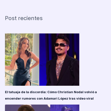
Cazzu
por
su
Post recientes
emotivo
homenaje
en
el
Auditorio
Nacional:
«Te
quedó
hermosa»
El tatuaje de la discordia: Cómo Christian Nodal volvió a
encender rumores con Adamari López tras video viral