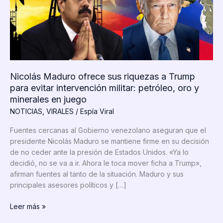
Nicolás Maduro ofrece sus riquezas a Trump
para evitar intervención militar: petróleo, oro y
minerales en juego
NOTICIAS
,
VIRALES
/
Espía Viral
Fuentes cercanas al Gobierno venezolano aseguran que el
presidente Nicolás Maduro se mantiene firme en su decisión
de no ceder ante la presión de Estados Unidos. «Ya lo
decidió, no se va a ir. Ahora le toca mover ficha a Trump»,
afirman fuentes al tanto de la situación. Maduro y sus
principales asesores políticos y […]
Nicolás
Leer más »
Maduro