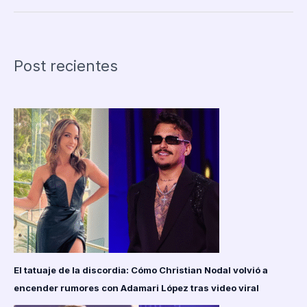
ofrece
sus
riquezas
a
Post recientes
Trump
para
evitar
intervención
militar:
petróleo,
oro
y
minerales
en
juego
El tatuaje de la discordia: Cómo Christian Nodal volvió a
encender rumores con Adamari López tras video viral