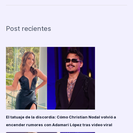
será
sede
del
Mundial
Post recientes
2034:
¿Qué
esperar
del
torneo
más
ambicioso
de
la
historia?
El tatuaje de la discordia: Cómo Christian Nodal volvió a
encender rumores con Adamari López tras video viral