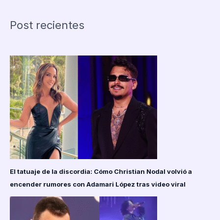
en
Serenade
Post recientes
of
the
Seas
Infecta
a
Casi
100
Pasajeros
El tatuaje de la discordia: Cómo Christian Nodal volvió a
encender rumores con Adamari López tras video viral