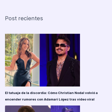
eliminado
del
Mundial
Post recientes
2025
tras
goleada
ante
México
El tatuaje de la discordia: Cómo Christian Nodal volvió a
encender rumores con Adamari López tras video viral