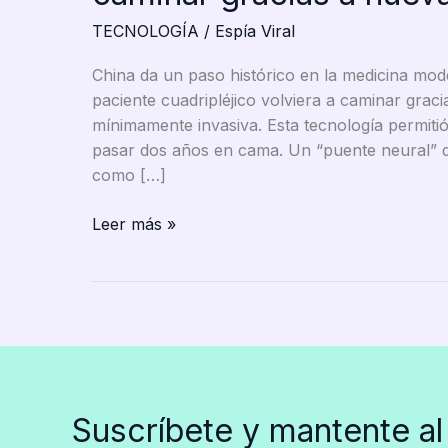
TECNOLOGÍA
/
Espía Viral
China da un paso histórico en la medicina mod
paciente cuadripléjico volviera a caminar gra
mínimamente invasiva. Esta tecnología permiti
pasar dos años en cama. Un “puente neural” q
como […]
China
Leer más »
logra
que
pacientes
paralizados
vuelvan
a
caminar
Suscríbete y mantente al
gracias
a