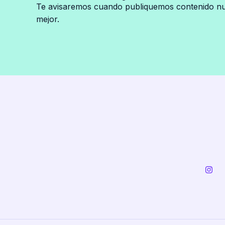
Te avisaremos cuando publiquemos contenido nue
nueva
mejor.
tecnología