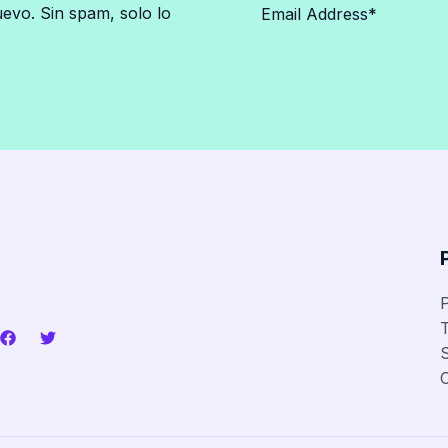
vo. Sin spam, solo lo
P
T