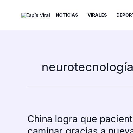
Ir
al
NOTICIAS
VIRALES
DEPOR
contenido
neurotecnologí
China logra que pacient
caminar gracias a nuev