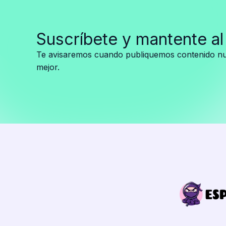
llevan
joyas
Suscríbete y mantente al
de
reinas
Te avisaremos cuando publiquemos contenido nue
y
mejor.
emperatrices
francesas
valuadas
en
más
de
102
millones
de
dólares