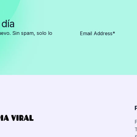
 día
vo. Sin spam, solo lo
P
T