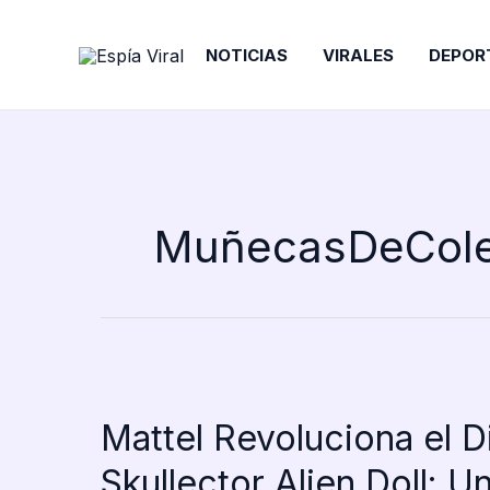
Ir
al
NOTICIAS
VIRALES
DEPOR
contenido
MuñecasDeCole
Mattel Revoluciona el 
Skullector Alien Doll: U