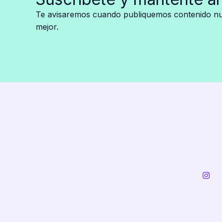
Alien
Te avisaremos cuando publiquemos contenido nue
Doll:
mejor.
Una
Fusión
de
Terror
y
Moda