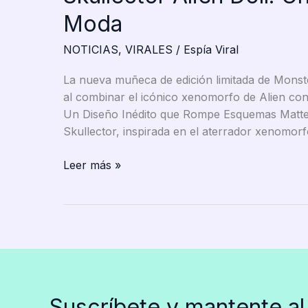
Moda
NOTICIAS
,
VIRALES
/
Espía Viral
La nueva muñeca de edición limitada de Monste
al combinar el icónico xenomorfo de Alien con e
Un Diseño Inédito que Rompe Esquemas Mattel 
Skullector, inspirada en el aterrador xenomorf
Mattel
Leer más »
Revoluciona
el
Diseño
de
Muñecas
con
la
Suscríbete y mantente al
Skullector