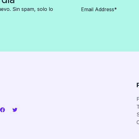
vo. Sin spam, solo lo
P
T