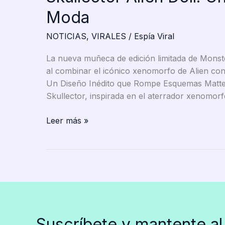
Moda
NOTICIAS
,
VIRALES
/
Espía Viral
La nueva muñeca de edición limitada de Monste
al combinar el icónico xenomorfo de Alien con e
Un Diseño Inédito que Rompe Esquemas Mattel 
Skullector, inspirada en el aterrador xenomorf
Mattel
Leer más »
Revoluciona
el
Diseño
de
Muñecas
con
la
Suscríbete y mantente al
Skullector