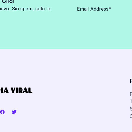
vo. Sin spam, solo lo
P
T