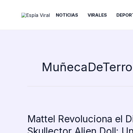
Ir
al
NOTICIAS
VIRALES
DEPOR
contenido
MuñecaDeTerro
Mattel Revoluciona el 
Skullector Alien Doll: U