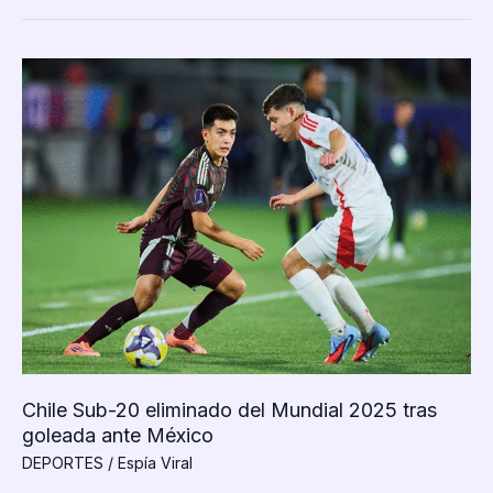
del
Mundial
Sub-
20:
Argentina
se
burló
de
México
y
Colombia,
pero
Marruecos
les
dio
una
lección
Chile Sub-20 eliminado del Mundial 2025 tras
goleada ante México
DEPORTES
/
Espía Viral