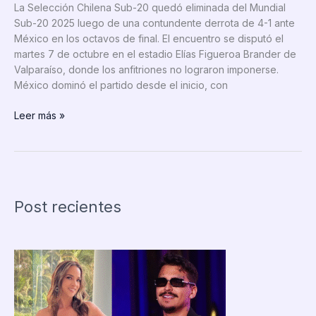
La Selección Chilena Sub-20 quedó eliminada del Mundial
Sub-20 2025 luego de una contundente derrota de 4-1 ante
México en los octavos de final. El encuentro se disputó el
martes 7 de octubre en el estadio Elías Figueroa Brander de
Valparaíso, donde los anfitriones no lograron imponerse.
México dominó el partido desde el inicio, con
Chile
Leer más »
Sub-
20
eliminado
del
Mundial
Post recientes
2025
tras
goleada
ante
México