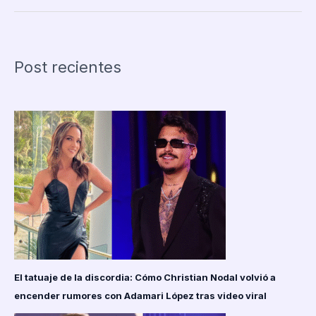
vive
incómodo
momento
en
Post recientes
radio
de
Ecuador
por
preguntas
inapropiadas
El tatuaje de la discordia: Cómo Christian Nodal volvió a
encender rumores con Adamari López tras video viral