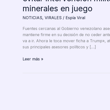
minerales en juego
NOTICIAS
,
VIRALES
/
Espía Viral
Fuentes cercanas al Gobierno venezolano ase
mantiene firme en su decisión de no ceder ante
va a ir. Ahora le toca mover ficha a Trump», a
sus principales asesores políticos y […]
Nicolás
Leer más »
Maduro
ofrece
sus
riquezas
a
Trump
para
evitar