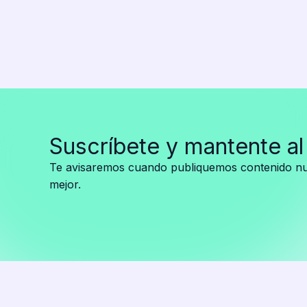
intervención
militar:
petróleo,
oro
y
minerales
en
juego
Suscríbete y mantente al
Te avisaremos cuando publiquemos contenido nue
mejor.