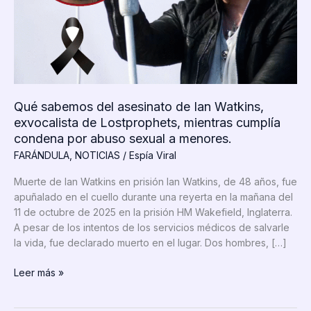
Qué sabemos del asesinato de Ian Watkins,
exvocalista de Lostprophets, mientras cumplía
condena por abuso sexual a menores.
FARÁNDULA
,
NOTICIAS
/
Espía Viral
Muerte de Ian Watkins en prisión Ian Watkins, de 48 años, fue
apuñalado en el cuello durante una reyerta en la mañana del
11 de octubre de 2025 en la prisión HM Wakefield, Inglaterra.
A pesar de los intentos de los servicios médicos de salvarle
la vida, fue declarado muerto en el lugar. Dos hombres, […]
Qué
Leer más »
sabemos
del