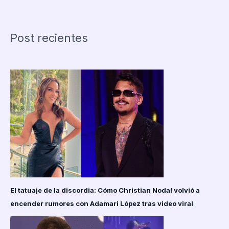
asesinato
de
Ian
Post recientes
Watkins,
exvocalista
de
Lostprophets,
mientras
cumplía
condena
por
abuso
sexual
a
menores.
El tatuaje de la discordia: Cómo Christian Nodal volvió a
encender rumores con Adamari López tras video viral