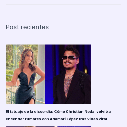
que
murió
a
los
Post recientes
27
años
por
una
dieta
extrema
de
solo
frutas
El tatuaje de la discordia: Cómo Christian Nodal volvió a
encender rumores con Adamari López tras video viral