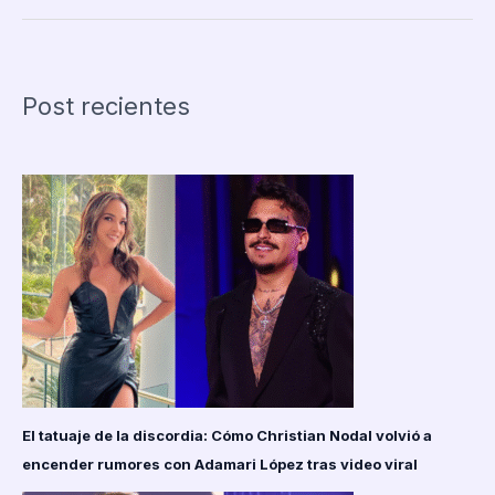
el
Diseño
de
Muñecas
Post recientes
con
la
Skullector
Alien
Doll:
Una
Fusión
de
Terror
y
Moda
El tatuaje de la discordia: Cómo Christian Nodal volvió a
encender rumores con Adamari López tras video viral