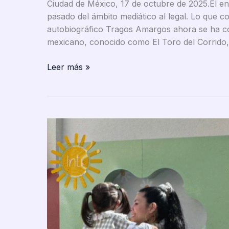
Ciudad de México, 17 de octubre de 2025.El enf
altercado
pasado del ámbito mediático al legal. Lo que 
en
autobiográfico Tragos Amargos ahora se ha conv
pleno
mexicano, conocido como El Toro del Corrido
vuelo
Lupillo
Leer más »
Rivera
demanda
a
Belinda
por
difamación:
se
intensifica
la
batalla
legal
entre