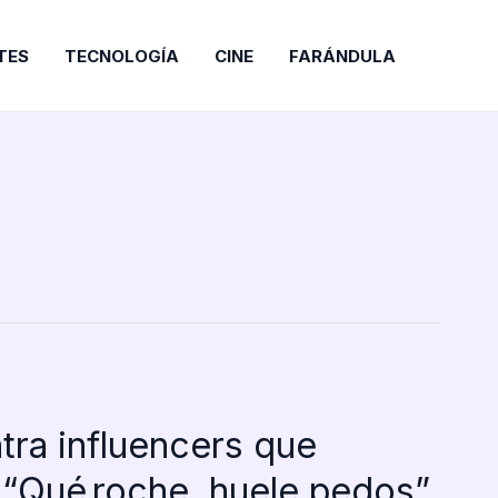
TES
TECNOLOGÍA
CINE
FARÁNDULA
tra influencers que
 “Qué roche, huele pedos”