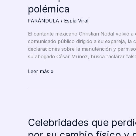
polémica
FARÁNDULA
/
Espía Viral
El cantante mexicano Christian Nodal volvió a 
comunicado público dirigido a su expareja, la 
declaraciones sobre la manutención y permisos 
su abogado César Muñoz, busca “aclarar false
Christian
Leer más »
Nodal
responde
con
fuerza
a
Cazzu:
Celebridades que perdi
“He
cumplido
por su cambio físico y