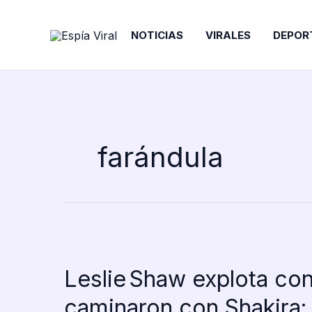
Ir
al
NOTICIAS
VIRALES
DEPOR
contenido
farándula
Leslie Shaw explota con
caminaron con Shakira: