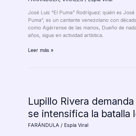
José Luis “El Puma” Rodríguez: quién es José
Puma”, es un cantante venezolano con décadas 
como Agárrense de las manos, Dueño de nada 
años, sigue en actividad artística.
Por
Leer más »
qué
bajaron
del
avión
a
“El
Lupillo Rivera demanda 
Puma”
Rodríguez:
se intensifica la batalla
así
FARÁNDULA
/
Espía Viral
fue
el