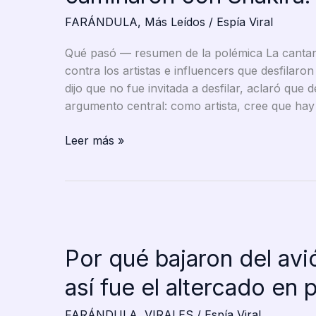
FARÁNDULA
,
Más Leídos
/
Espía Viral
Qué pasó — resumen de la polémica La cantan
contra los artistas e influencers que desfilar
dijo que no fue invitada a desfilar, aclaró que
argumento central: como artista, cree que hay 
Leslie Shaw
Leer más »
explota
contra
influencers
que
caminaron
con
Por qué bajaron del avi
Shakira:
“Qué roche,
así fue el altercado en 
huele
FARÁNDULA
,
VIRALES
/
Espía Viral
pedos”