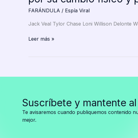
con
FARÁNDULA
/
Espía Viral
mi
hija
Jack Veal Tylor Chase Loni Willison Delonte W
y
con
Celebridades
Leer más »
todo
que
lo
perdieron
que
todo
corresponde”
y
—
sorprenden
su
por
comunicado
su
enciende
Suscríbete y mantente al
cambio
la
físico
polémica
Te avisaremos cuando publiquemos contenido nue
y
mejor.
pobreza