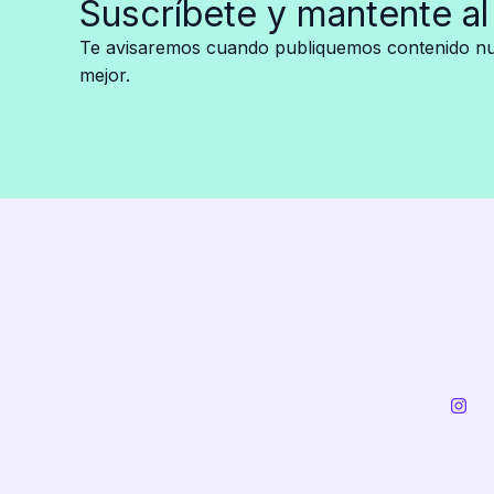
Suscríbete y mantente al
su
cambio
Te avisaremos cuando publiquemos contenido nue
tras
mejor.
dejar
la
televisión