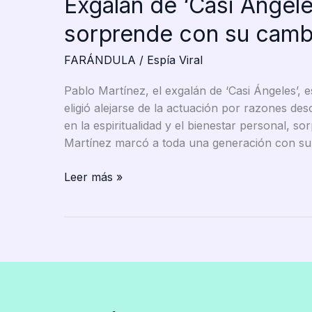
Exgalán de ‘Casi Ángele
sorprende con su cambio
FARÁNDULA
/
Espía Viral
Pablo Martínez, el exgalán de ‘Casi Ángeles’, e
eligió alejarse de la actuación por razones de
en la espiritualidad y el bienestar personal, 
Martínez marcó a toda una generación con su 
Exgalán
Leer más »
de
‘Casi
Ángeles’,
Pablo
Martínez
sorprende
con