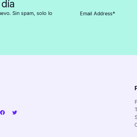
 día
vo. Sin spam, solo lo
P
T