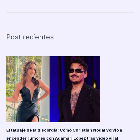
Rivera
demanda
a
Belinda
por
Post recientes
difamación:
se
intensifica
la
batalla
legal
entre
los
cantantes.
El tatuaje de la discordia: Cómo Christian Nodal volvió a
encender rumores con Adamari López tras video viral